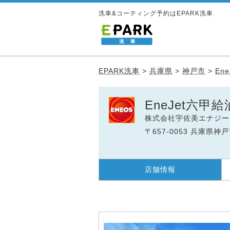
洗車&コーティング予約はEPARK洗車
EPARK洗車
>
兵庫県
>
神戸市
>
En
EneJet六甲
株式会社宇佐美エナジー
〒657-0053 兵庫県神
店舗情報