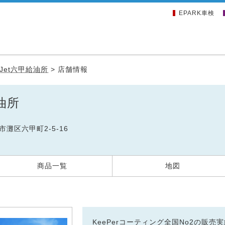
EPARK車検
eJet六甲給油所
>
店舗情報
給油所
戸市灘区六甲町2-5-16
商品一覧
地図
KeePerコーティング全国No2の販