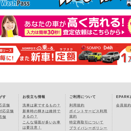
がす
お役立ち情報
ご利用について
EPAR
応店舗
洗車は家でするもの？
利用規約
会員規
対応店舗
新車時の輝きは維持で
ポイントサービス利用
きるの？
規約
店舗
こんな場面が多いお車
特定商取引について
は要注意！
プライバシーポリシー