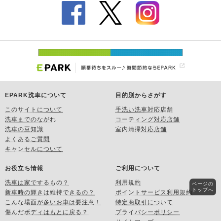
EPARK洗車について
目的別からさがす
このサイトについて
手洗い洗車対応店舗
洗車までのながれ
コーティング対応店舗
洗車の豆知識
室内清掃対応店舗
よくあるご質問
キャンセルについて
お役立ち情報
ご利用について
洗車は家でするもの？
利用規約
ページの
トップへ
新車時の輝きは維持できるの？
ポイントサービス利用規約
こんな場面が多いお車は要注意！
特定商取引について
傷んだボディはもとに戻る？
プライバシーポリシー