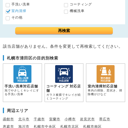
手洗い洗車
コーティング
室内清掃
機械洗車
その他
再検索
該当店舗がありません。条件を変更して再検索してください。
札幌市清田区の目的別検索
手洗い洗車対応店舗
コーティング 対応店
室内清掃対応店舗
舗
泡でやさしくキレイにす
車内の掃除、窓拭き、掃
る手洗い洗車
除機がけなど
ガラス被膜でキレイが続
くコーティング
周辺エリア
函館市
北斗市
千歳市
室蘭市
小樽市
岩見沢市
帯広市
恵庭市
旭川市
札幌市中央区
札幌市北区
札幌市南区