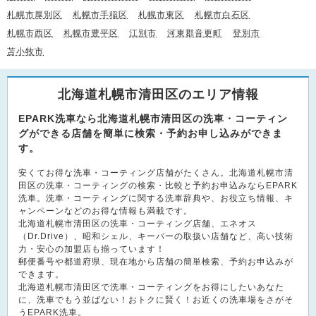
札幌市厚別区
札幌市手稲区
札幌市東区
札幌市白石区
札幌市西区
札幌市豊平区
江別市
河東郡音更町
登別市
苫小牧市
北海道札幌市清田区のエリア情報
EPARK洗車なら北海道札幌市清田区の洗車・コーティン
グができる店舗を簡単に検索・予約お申し込みができま
す。
安くてお得な洗車・コーティング店舗がたくさん。北海道札幌市清
田区の洗車・コーティングの検索・比較と予約お申込みならEPARK
洗車。洗車・コーティングに関する洗車辞典や、お役立ち情報、キ
ャンペーンなどのお得な情報も満載です。
北海道札幌市清田区の洗車・コーティング店舗、エネオス
（Dr.Drive）、昭和シェル、キーパーの取扱い店舗など、高い技術
力・安心の加盟店も揃っています！
郵便番号や都道府県、現在地から店舗の簡単検索、予約お申込みが
できます。
北海道札幌市清田区で洗車・コーティングをお得にしたいあなた
に、洗車でもう並ばない！おトクに賢く！お近くの洗車場をさがそ
うEPARK洗車。