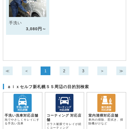
手洗い
3,080円～
≪
＜
1
2
3
＞
≫
ａｉｘセルフ新札幌ＳＳ周辺の目的別検索
手洗い洗車対応店舗
コーティング 対応店
室内清掃対応店舗
舗
泡でやさしくキレイにす
車内の掃除、窓拭き、掃
る手洗い洗車
除機がけなど
ガラス被膜でキレイが続
くコーティング