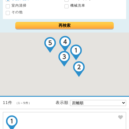
室内清掃
機械洗車
その他
再検索
表示順
11件
（1～5件）