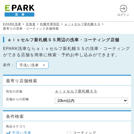
ログイン
EPARK洗車
>
北海道
>
札幌市厚別区
>
ａｉｘセルフ新札幌ＳＳ
>
最寄りの洗車・コーティング店舗情報
ａｉｘセルフ新札幌ＳＳ周辺の洗車・コーティング店舗
EPARK洗車ならａｉｘセルフ新札幌ＳＳの洗車・コーティング
ができる店舗を簡単に検索・予約お申し込みができます。
条件：
手洗い洗車
×
最寄り店舗検索
ａｉｘセルフ新札幌ＳＳ
現在の店舗
店舗からの距離
条件検索
商品カテゴリ
手洗い洗車
コーティング