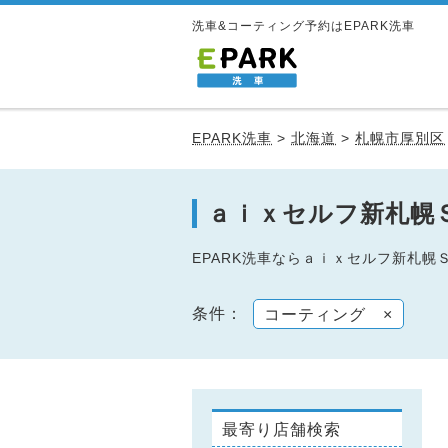
洗車&コーティング予約はEPARK洗車
EPARK洗車
>
北海道
>
札幌市厚別区
ａｉｘセルフ新札幌
EPARK洗車ならａｉｘセルフ新札
条件：
コーティング
×
最寄り店舗検索