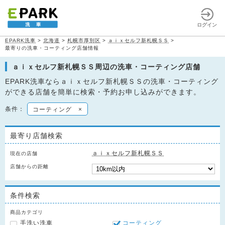
ログイン
EPARK洗車
>
北海道
>
札幌市厚別区
>
ａｉｘセルフ新札幌ＳＳ
>
最寄りの洗車・コーティング店舗情報
ａｉｘセルフ新札幌ＳＳ周辺の洗車・コーティング店舗
EPARK洗車ならａｉｘセルフ新札幌ＳＳの洗車・コーティング
ができる店舗を簡単に検索・予約お申し込みができます。
条件：
コーティング
×
最寄り店舗検索
ａｉｘセルフ新札幌ＳＳ
現在の店舗
店舗からの距離
条件検索
商品カテゴリ
手洗い洗車
コーティング