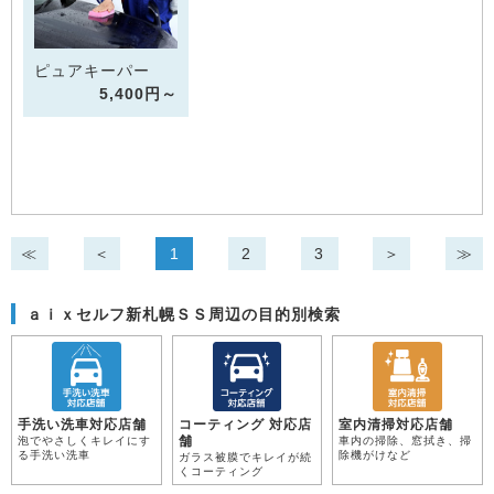
ピュアキーパー
5,400円～
≪
＜
1
2
3
＞
≫
ａｉｘセルフ新札幌ＳＳ周辺の目的別検索
手洗い洗車対応店舗
コーティング 対応店
室内清掃対応店舗
舗
泡でやさしくキレイにす
車内の掃除、窓拭き、掃
る手洗い洗車
除機がけなど
ガラス被膜でキレイが続
くコーティング