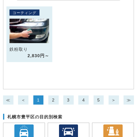
コーティング
鉄粉取り
2,830円～
≪
＜
1
2
3
4
5
＞
≫
札幌市豊平区の目的別検索