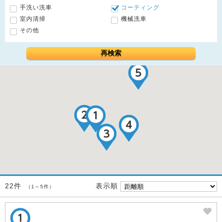
手洗い洗車
コーティング
室内清掃
機械洗車
その他
再検索
表示順
22件
（1～5件）