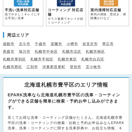
手洗い洗車対応店舗
コーティング 対応店
室内清掃対応店舗
舗
泡でやさしくキレイにす
車内の掃除、窓拭き、掃
る手洗い洗車
除機がけなど
ガラス被膜でキレイが続
くコーティング
周辺エリア
函館市
北斗市
千歳市
室蘭市
小樽市
岩見沢市
帯広市
恵庭市
旭川市
札幌市中央区
札幌市北区
札幌市南区
札幌市厚別区
札幌市手稲区
札幌市東区
札幌市白石区
札幌市西区
江別市
河東郡音更町
登別市
苫小牧市
北海道札幌市豊平区のエリア情報
EPARK洗車なら北海道札幌市豊平区の洗車・コーティン
グができる店舗を簡単に検索・予約お申し込みができま
す。
安くてお得な洗車・コーティング店舗がたくさん。北海道札幌市豊
平区の洗車・コーティングの検索・比較と予約お申込みならEPARK
洗車。洗車・コーティングに関する洗車辞典や、お役立ち情報、キ