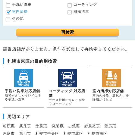
手洗い洗車
コーティング
室内清掃
機械洗車
その他
再検索
該当店舗がありません。条件を変更して再検索してください。
札幌市東区の目的別検索
手洗い洗車対応店舗
コーティング 対応店
室内清掃対応店舗
舗
泡でやさしくキレイにす
車内の掃除、窓拭き、掃
る手洗い洗車
除機がけなど
ガラス被膜でキレイが続
くコーティング
周辺エリア
函館市
北斗市
千歳市
室蘭市
小樽市
岩見沢市
帯広市
恵庭市
旭川市
札幌市中央区
札幌市北区
札幌市南区