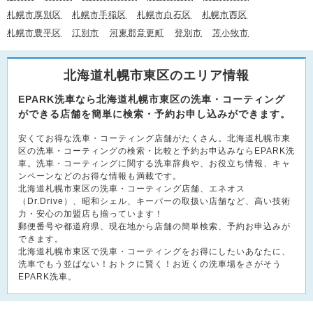
札幌市厚別区
札幌市手稲区
札幌市白石区
札幌市西区
札幌市豊平区
江別市
河東郡音更町
登別市
苫小牧市
北海道札幌市東区のエリア情報
EPARK洗車なら北海道札幌市東区の洗車・コーティング
ができる店舗を簡単に検索・予約お申し込みができます。
安くてお得な洗車・コーティング店舗がたくさん。北海道札幌市東
区の洗車・コーティングの検索・比較と予約お申込みならEPARK洗
車。洗車・コーティングに関する洗車辞典や、お役立ち情報、キャ
ンペーンなどのお得な情報も満載です。
北海道札幌市東区の洗車・コーティング店舗、エネオス
（Dr.Drive）、昭和シェル、キーパーの取扱い店舗など、高い技術
力・安心の加盟店も揃っています！
郵便番号や都道府県、現在地から店舗の簡単検索、予約お申込みが
できます。
北海道札幌市東区で洗車・コーティングをお得にしたいあなたに、
洗車でもう並ばない！おトクに賢く！お近くの洗車場をさがそう
EPARK洗車。