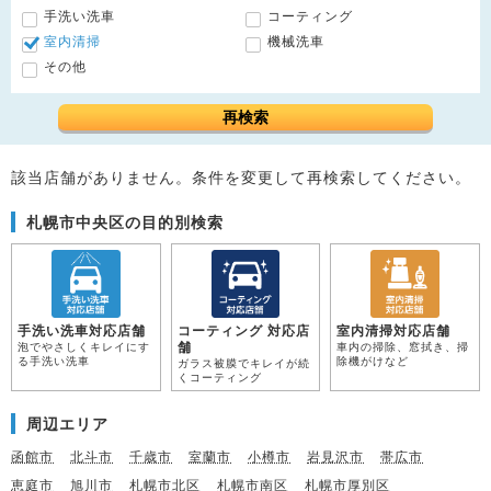
手洗い洗車
コーティング
室内清掃
機械洗車
その他
再検索
該当店舗がありません。条件を変更して再検索してください。
札幌市中央区の目的別検索
手洗い洗車対応店舗
コーティング 対応店
室内清掃対応店舗
舗
泡でやさしくキレイにす
車内の掃除、窓拭き、掃
る手洗い洗車
除機がけなど
ガラス被膜でキレイが続
くコーティング
周辺エリア
函館市
北斗市
千歳市
室蘭市
小樽市
岩見沢市
帯広市
恵庭市
旭川市
札幌市北区
札幌市南区
札幌市厚別区