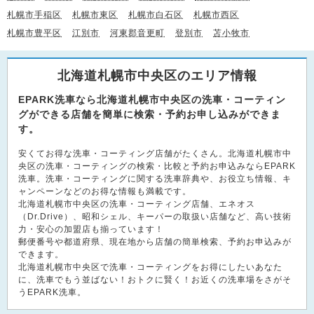
札幌市手稲区
札幌市東区
札幌市白石区
札幌市西区
札幌市豊平区
江別市
河東郡音更町
登別市
苫小牧市
北海道札幌市中央区のエリア情報
EPARK洗車なら北海道札幌市中央区の洗車・コーティン
グができる店舗を簡単に検索・予約お申し込みができま
す。
安くてお得な洗車・コーティング店舗がたくさん。北海道札幌市中
央区の洗車・コーティングの検索・比較と予約お申込みならEPARK
洗車。洗車・コーティングに関する洗車辞典や、お役立ち情報、キ
ャンペーンなどのお得な情報も満載です。
北海道札幌市中央区の洗車・コーティング店舗、エネオス
（Dr.Drive）、昭和シェル、キーパーの取扱い店舗など、高い技術
力・安心の加盟店も揃っています！
郵便番号や都道府県、現在地から店舗の簡単検索、予約お申込みが
できます。
北海道札幌市中央区で洗車・コーティングをお得にしたいあなた
に、洗車でもう並ばない！おトクに賢く！お近くの洗車場をさがそ
うEPARK洗車。