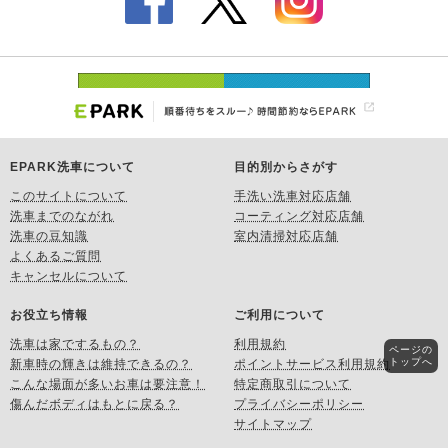
EPARK洗車について
目的別からさがす
このサイトについて
手洗い洗車対応店舗
洗車までのながれ
コーティング対応店舗
洗車の豆知識
室内清掃対応店舗
よくあるご質問
キャンセルについて
お役立ち情報
ご利用について
洗車は家でするもの？
利用規約
ページの
トップへ
新車時の輝きは維持できるの？
ポイントサービス利用規約
こんな場面が多いお車は要注意！
特定商取引について
傷んだボディはもとに戻る？
プライバシーポリシー
サイトマップ