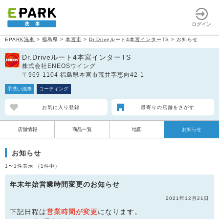
ログイン
EPARK洗車
>
福島県
>
本宮市
>
Dr.Driveルート4本宮インターTS
>
お知らせ
Dr.Driveルート4本宮インターTS
株式会社ENEOSウイング
〒969-1104 福島県本宮市荒井字恵向42-1
手洗い洗車
コーティング
お気に入り登録
最寄りの店舗をさがす
店舗情報
商品一覧
地図
お知らせ
お知らせ
1〜1件表示 （1件中）
年末年始営業時間変更のお知らせ
2021年12月21日
下記日程は
営業時間が変更
になります。