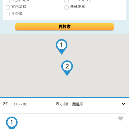
手洗い洗車
コーティング
室内清掃
機械洗車
その他
再検索
表示順
2件
（1～2件）