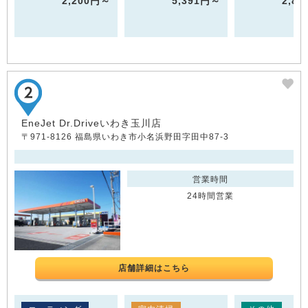
2,200円～
5,391円～
2,8
EneJet Dr.Driveいわき玉川店
〒971-8126 福島県いわき市小名浜野田字田中87-3
営業時間
24時間営業
店舗詳細はこちら