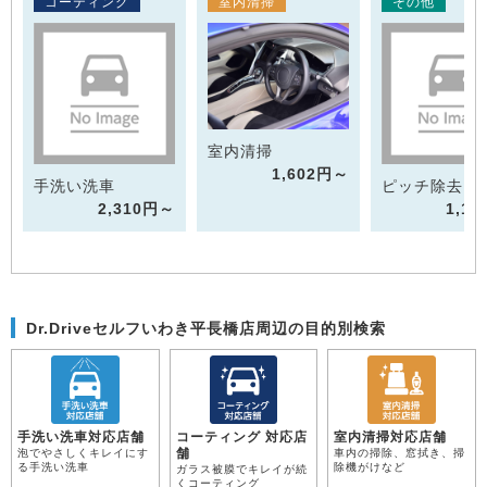
コーティング
室内清掃
その他
室内清掃
1,602円～
手洗い洗車
ピッチ除去
2,310円～
1,1
Dr.Driveセルフいわき平長橋店周辺の目的別検索
手洗い洗車対応店舗
コーティング 対応店
室内清掃対応店舗
舗
泡でやさしくキレイにす
車内の掃除、窓拭き、掃
る手洗い洗車
除機がけなど
ガラス被膜でキレイが続
くコーティング