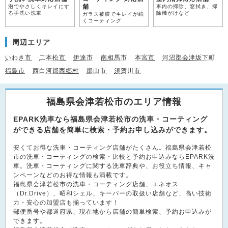
舗
泡でやさしくキレイにす
車内の掃除、窓拭き、掃
る手洗い洗車
除機がけなど
ガラス被膜でキレイが続
くコーティング
周辺エリア
いわき市
二本松市
伊達市
南相馬市
本宮市
河沼郡会津坂下町
福島市
西白河郡西郷村
郡山市
須賀川市
福島県会津若松市のエリア情報
EPARK洗車なら福島県会津若松市の洗車・コーティング
ができる店舗を簡単に検索・予約お申し込みができます。
安くてお得な洗車・コーティング店舗がたくさん。福島県会津若松
市の洗車・コーティングの検索・比較と予約お申込みならEPARK洗
車。洗車・コーティングに関する洗車辞典や、お役立ち情報、キャ
ンペーンなどのお得な情報も満載です。
福島県会津若松市の洗車・コーティング店舗、エネオス
（Dr.Drive）、昭和シェル、キーパーの取扱い店舗など、高い技術
力・安心の加盟店も揃っています！
郵便番号や都道府県、現在地から店舗の簡単検索、予約お申込みが
できます。