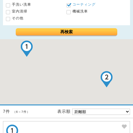
手洗い洗車
コーティング
室内清掃
機械洗車
その他
再検索
表示順
7件
（6～7件）