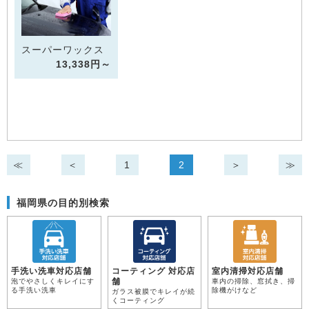
スーパーワックス
13,338円～
≪
＜
1
2
＞
≫
福岡県の目的別検索
手洗い洗車対応店舗
コーティング 対応店
室内清掃対応店舗
舗
泡でやさしくキレイにす
車内の掃除、窓拭き、掃
る手洗い洗車
除機がけなど
ガラス被膜でキレイが続
くコーティング