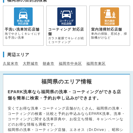
手洗い洗車対応店舗
コーティング 対応店
室内清掃対応店舗
舗
泡でやさしくキレイにす
車内の掃除、窓拭き、掃
る手洗い洗車
除機がけなど
ガラス被膜でキレイが続
くコーティング
周辺エリア
久留米市
大野城市
朝倉市
福岡市中央区
福岡市東区
福岡県のエリア情報
EPARK洗車なら福岡県の洗車・コーティングができる店
舗を簡単に検索・予約お申し込みができます。
安くてお得な洗車・コーティング店舗がたくさん。福岡県の洗車・
コーティングの検索・比較と予約お申込みならEPARK洗車。洗車・
コーティングに関する洗車辞典や、お役立ち情報、キャンペーンな
どのお得な情報も満載です。
福岡県の洗車・コーティング店舗、エネオス（Dr.Drive）、昭和シ