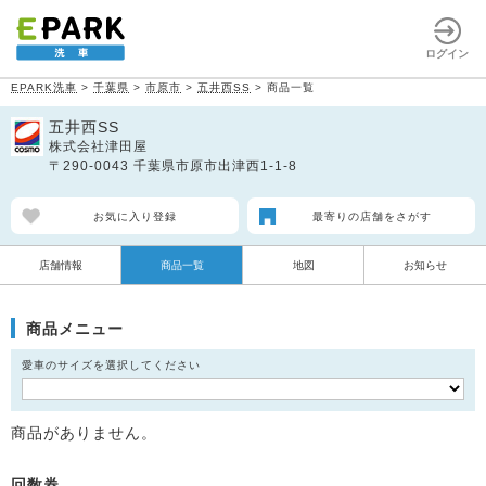
ログイン
EPARK洗車
>
千葉県
>
市原市
>
五井西SS
>
商品一覧
五井西SS
株式会社津田屋
〒290-0043 千葉県市原市出津西1-1-8
お気に入り登録
最寄りの店舗をさがす
店舗情報
商品一覧
地図
お知らせ
商品メニュー
愛車のサイズを選択してください
商品がありません。
回数券