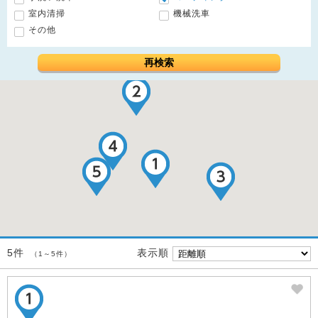
室内清掃
機械洗車
その他
再検索
表示順
5件
（1～5件）