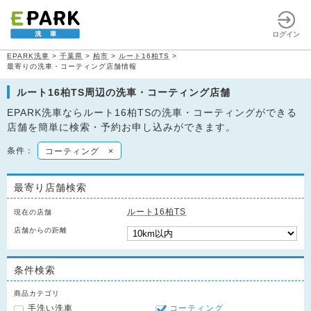
ログイン
EPARK洗車
>
千葉県
>
柏市
>
ルート16柏TS
>
最寄りの洗車・コーティング店舗情報
ルート16柏TS周辺の洗車・コーティング店舗
EPARK洗車ならルート16柏TSの洗車・コーティングができる
店舗を簡単に検索・予約お申し込みができます。
条件：
コーティング
×
最寄り店舗検索
ルート16柏TS
現在の店舗
店舗からの距離
条件検索
商品カテゴリ
手洗い洗車
コーティング