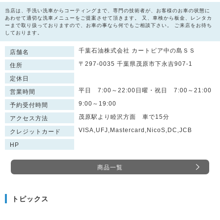
当店は、手洗い洗車からコーティングまで、専門の技術者が、お客様のお車の状態に
あわせて適切な洗車メニューをご提案させて頂きます。 又、車検から板金、レンタカ
ーまで取り扱っておりますので、お車の事なら何でもご相談下さい。 ご来店をお待ち
しております。
千葉石油株式会社 カートピア中の島ＳＳ
店舗名
〒297-0035 千葉県茂原市下永吉907-1
住所
定休日
平日 7:00～22:00日曜・祝日 7:00～21:00
営業時間
9:00～19:00
予約受付時間
茂原駅より睦沢方面 車で15分
アクセス方法
VISA,UFJ,Mastercard,NicoS,DC,JCB
クレジットカード
HP
商品一覧
トピックス