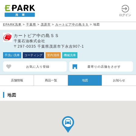
ログイン
EPARK洗車
>
千葉県
>
茂原市
>
カートピア中の島ＳＳ
>
地図
カートピア中の島ＳＳ
千葉石油株式会社
〒297-0035 千葉県茂原市下永吉907-1
手洗い洗車
コーティング
室内清掃
機械洗車
お気に入り登録
最寄りの店舗をさがす
店舗情報
商品一覧
地図
お知らせ
地図