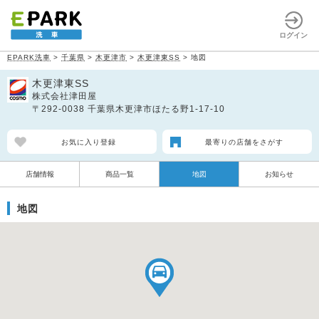
ログイン
EPARK洗車
>
千葉県
>
木更津市
>
木更津東SS
>
地図
木更津東SS
株式会社津田屋
〒292-0038 千葉県木更津市ほたる野1-17-10
お気に入り登録
最寄りの店舗をさがす
店舗情報
商品一覧
地図
お知らせ
地図