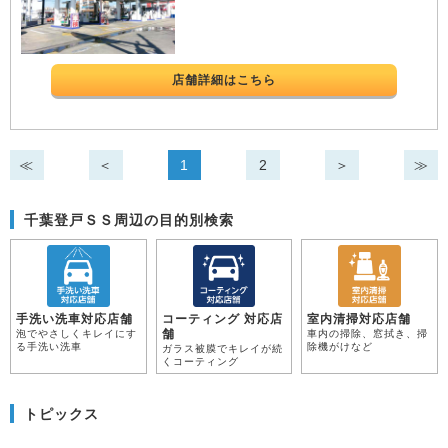
店舗詳細はこちら
≪
＜
1
2
＞
≫
千葉登戸ＳＳ周辺の目的別検索
手洗い洗車対応店舗
コーティング 対応店
室内清掃対応店舗
舗
泡でやさしくキレイにす
車内の掃除、窓拭き、掃
る手洗い洗車
除機がけなど
ガラス被膜でキレイが続
くコーティング
トピックス