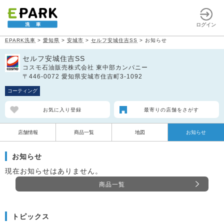
ログイン
EPARK洗車
>
愛知県
>
安城市
>
セルフ安城住吉SS
>
お知らせ
セルフ安城住吉SS
コスモ石油販売株式会社 東中部カンパニー
〒446-0072 愛知県安城市住吉町3-1092
コーティング
お気に入り登録
最寄りの店舗をさがす
店舗情報
商品一覧
地図
お知らせ
お知らせ
現在お知らせはありません。
商品一覧
トピックス