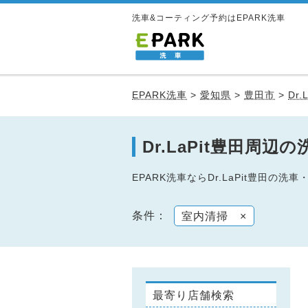
洗車&コーティング予約はEPARK洗車
EPARK洗車
>
愛知県
>
豊田市
>
Dr.
Dr.LaPit豊田周
EPARK洗車ならDr.LaPit豊田
条件：
室内清掃
×
最寄り店舗検索