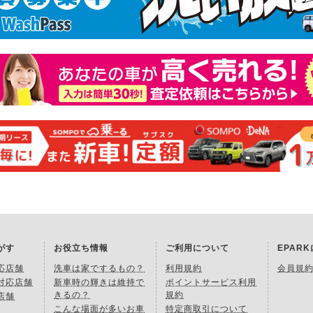
がす
お役立ち情報
ご利用について
EPAR
応店舗
洗車は家でするもの？
利用規約
会員規
対応店舗
新車時の輝きは維持で
ポイントサービス利用
きるの？
規約
店舗
こんな場面が多いお車
特定商取引について