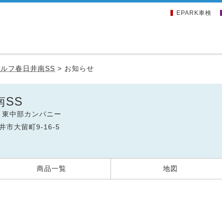
EPARK車検
ルフ春日井南SS
>
お知らせ
SS
 東中部カンパニー
井市大留町9-16-5
商品一覧
地図