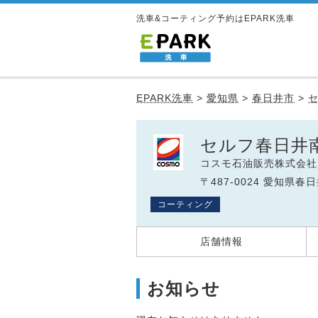
洗車&コーティング予約はEPARK洗車
EPARK洗車
>
愛知県
>
春日井市
>
セ
セルフ春日井南
コスモ石油販売株式会社
〒487-0024 愛知県春日
コーティング
店舗情報
お知らせ