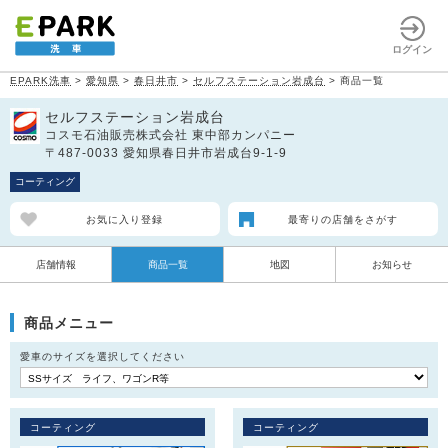
ログイン
EPARK洗車
>
愛知県
>
春日井市
>
セルフステーション岩成台
>
商品一覧
セルフステーション岩成台
コスモ石油販売株式会社 東中部カンパニー
〒487-0033 愛知県春日井市岩成台9-1-9
コーティング
お気に入り登録
最寄りの店舗をさがす
店舗情報
商品一覧
地図
お知らせ
商品メニュー
愛車のサイズを選択してください
コーティング
コーティング