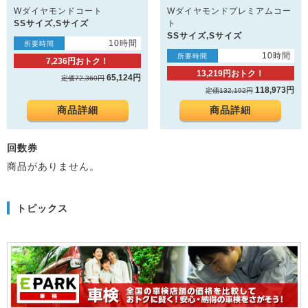
Wダイヤモンドコート
Wダイヤモンドプレミアムコー
SSサイズ,Sサイズ
ト
SSサイズ,Sサイズ
10時間
所要時間
10時間
所要時間
7,236円おトク！
13,219円おトク！
65,124円
定価72,360円
118,973円
定価132,192円
商品詳細
商品詳細
回数券
商品がありません。
トピックス