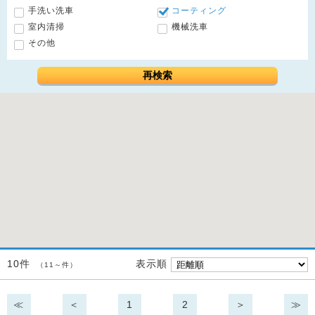
手洗い洗車
コーティング
室内清掃
機械洗車
その他
再検索
表示順
10件
（11～件）
≪
＜
1
2
＞
≫