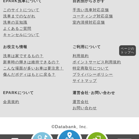
EPARK洗車について
目的別からさがす
このサイトについて
手洗い洗車対応店舗
洗車までのながれ
コーティング対応店舗
洗車の豆知識
室内清掃対応店舗
よくあるご質問
キャンセルについて
お役立ち情報
ご利用について
ページの
トップへ
洗車は家でするもの？
利用規約
新車時の輝きは維持できるの？
ポイントサービス利用規約
こんな場面が多いお車は要注意！
特定商取引について
傷んだボディはもとに戻る？
プライバシーポリシー
サイトマップ
EPARKについて
運営会社･お問い合わせ
会員規約
運営会社
お問い合わせ
©Databank, Inc.