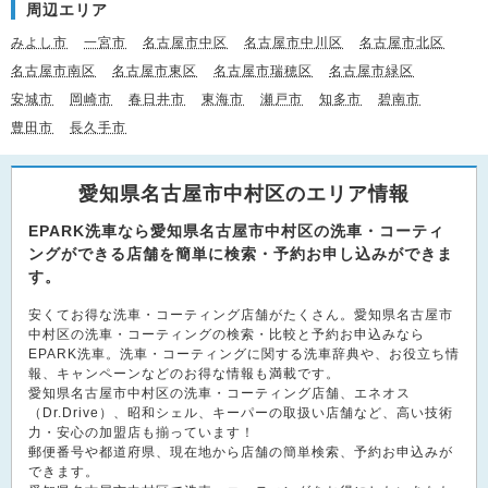
周辺エリア
みよし市
一宮市
名古屋市中区
名古屋市中川区
名古屋市北区
名古屋市南区
名古屋市東区
名古屋市瑞穂区
名古屋市緑区
安城市
岡崎市
春日井市
東海市
瀬戸市
知多市
碧南市
豊田市
長久手市
愛知県名古屋市中村区のエリア情報
EPARK洗車なら愛知県名古屋市中村区の洗車・コーティ
ングができる店舗を簡単に検索・予約お申し込みができま
す。
安くてお得な洗車・コーティング店舗がたくさん。愛知県名古屋市
中村区の洗車・コーティングの検索・比較と予約お申込みなら
EPARK洗車。洗車・コーティングに関する洗車辞典や、お役立ち情
報、キャンペーンなどのお得な情報も満載です。
愛知県名古屋市中村区の洗車・コーティング店舗、エネオス
（Dr.Drive）、昭和シェル、キーパーの取扱い店舗など、高い技術
力・安心の加盟店も揃っています！
郵便番号や都道府県、現在地から店舗の簡単検索、予約お申込みが
できます。