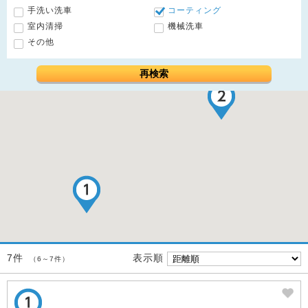
手洗い洗車
コーティング
室内清掃
機械洗車
その他
再検索
表示順
7件
（6～7件）