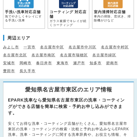
手洗い洗車対応店舗
コーティング 対応店
室内清掃対応店舗
舗
泡でやさしくキレイにす
車内の掃除、窓拭き、掃
る手洗い洗車
除機がけなど
ガラス被膜でキレイが続
くコーティング
周辺エリア
みよし市
一宮市
名古屋市中区
名古屋市中川区
名古屋市中村区
名古屋市北区
名古屋市南区
名古屋市瑞穂区
名古屋市緑区
安城市
岡崎市
春日井市
東海市
瀬戸市
知多市
碧南市
豊田市
長久手市
愛知県名古屋市東区のエリア情報
EPARK洗車なら愛知県名古屋市東区の洗車・コーティン
グができる店舗を簡単に検索・予約お申し込みができま
す。
安くてお得な洗車・コーティング店舗がたくさん。愛知県名古屋市
東区の洗車・コーティングの検索・比較と予約お申込みならEPARK
洗車。洗車・コーティングに関する洗車辞典や、お役立ち情報、キ