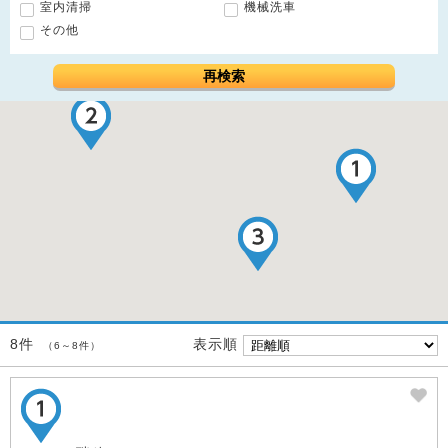
室内清掃
機械洗車
その他
再検索
表示順
8件
（6～8件）