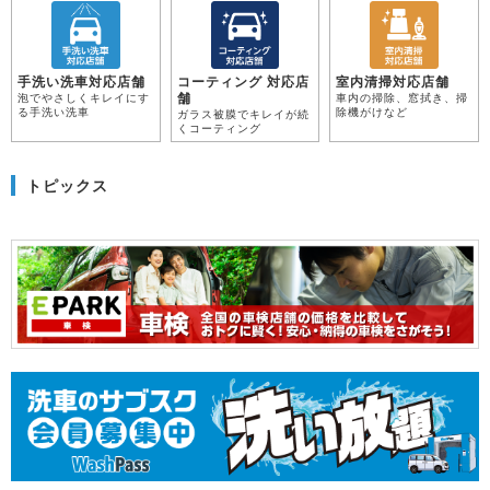
手洗い洗車対応店舗
コーティング 対応店
室内清掃対応店舗
舗
泡でやさしくキレイにす
車内の掃除、窓拭き、掃
る手洗い洗車
除機がけなど
ガラス被膜でキレイが続
くコーティング
トピックス