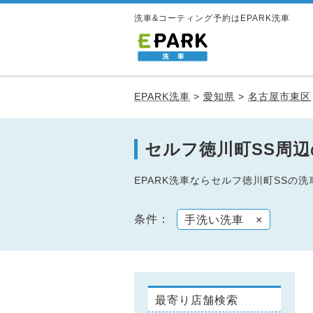
洗車&コーティング予約はEPARK洗車
EPARK洗車
>
愛知県
>
名古屋市東区
セルフ徳川町SS周
EPARK洗車ならセルフ徳川町SS
条件：
手洗い洗車
×
最寄り店舗検索