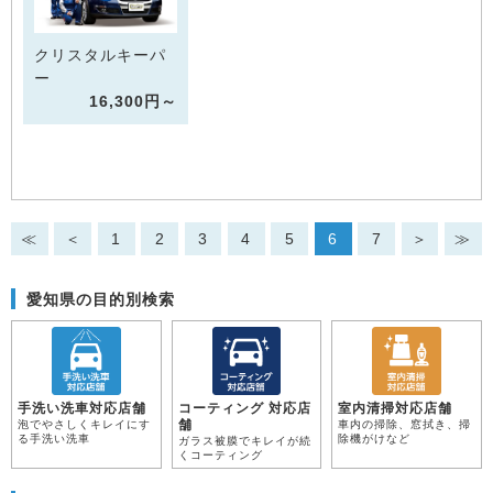
クリスタルキーパ
ー
16,300円～
≪
＜
1
2
3
4
5
6
7
＞
≫
愛知県の目的別検索
手洗い洗車対応店舗
コーティング 対応店
室内清掃対応店舗
舗
泡でやさしくキレイにす
車内の掃除、窓拭き、掃
る手洗い洗車
除機がけなど
ガラス被膜でキレイが続
くコーティング