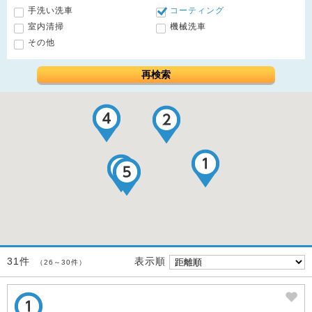
手洗い洗車
コーティング
室内清掃
機械洗車
その他
再検索
表示順
31件
（26～30件）