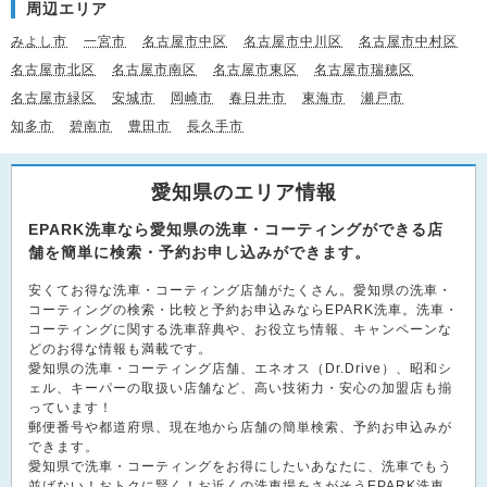
周辺エリア
みよし市
一宮市
名古屋市中区
名古屋市中川区
名古屋市中村区
名古屋市北区
名古屋市南区
名古屋市東区
名古屋市瑞穂区
名古屋市緑区
安城市
岡崎市
春日井市
東海市
瀬戸市
知多市
碧南市
豊田市
長久手市
愛知県のエリア情報
EPARK洗車なら愛知県の洗車・コーティングができる店
舗を簡単に検索・予約お申し込みができます。
安くてお得な洗車・コーティング店舗がたくさん。愛知県の洗車・
コーティングの検索・比較と予約お申込みならEPARK洗車。洗車・
コーティングに関する洗車辞典や、お役立ち情報、キャンペーンな
どのお得な情報も満載です。
愛知県の洗車・コーティング店舗、エネオス（Dr.Drive）、昭和シ
ェル、キーパーの取扱い店舗など、高い技術力・安心の加盟店も揃
っています！
郵便番号や都道府県、現在地から店舗の簡単検索、予約お申込みが
できます。
愛知県で洗車・コーティングをお得にしたいあなたに、洗車でもう
並ばない！おトクに賢く！お近くの洗車場をさがそうEPARK洗車。