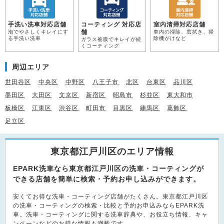
手洗い洗車対応店舗
コーティング 対応店
室内清掃対応店舗
舗
泡でやさしくキレイにす
車内の掃除、窓拭き、掃
る手洗い洗車
除機がけなど
ガラス被膜でキレイが続
くコーティング
周辺エリア
世田谷区
中央区
中野区
八王子市
北区
台東区
品川区
墨田区
大田区
文京区
新宿区
昭島市
杉並区
東大和市
板橋区
江東区
渋谷区
町田市
目黒区
練馬区
葛飾区
足立区
東京都江戸川区のエリア情報
EPARK洗車なら東京都江戸川区の洗車・コーティングが
できる店舗を簡単に検索・予約お申し込みができます。
安くてお得な洗車・コーティング店舗がたくさん。東京都江戸川区
の洗車・コーティングの検索・比較と予約お申込みならEPARK洗
車。洗車・コーティングに関する洗車辞典や、お役立ち情報、キャ
ンペーンなどのお得な情報も満載です。