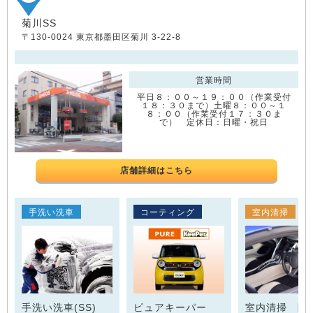
菊川SS
〒130-0024 東京都墨田区菊川 3-22-8
営業時間
平日８：００～１９：００（作業受付
１８：３０まで）土曜８：００～１
８：００（作業受付１７：３０ま
で） 定休日：日曜・祝日
店舗詳細はこちら
手洗い洗車
コーティング
室内清掃
手洗い洗車(SS)
ピュアキーパー
室内清掃 除