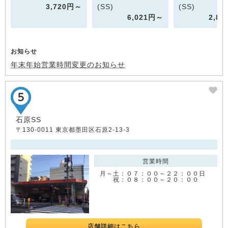
3,720円～
(SS)
(SS)
6,021円～
2,8
お知らせ
年末年始営業時間変更のお知らせ
石原SS
〒130-0011 東京都墨田区石原2-13-3
営業時間
月～土：０７：００～２２：００日
祝：０８：００～２０：００
店舗詳細はこちら