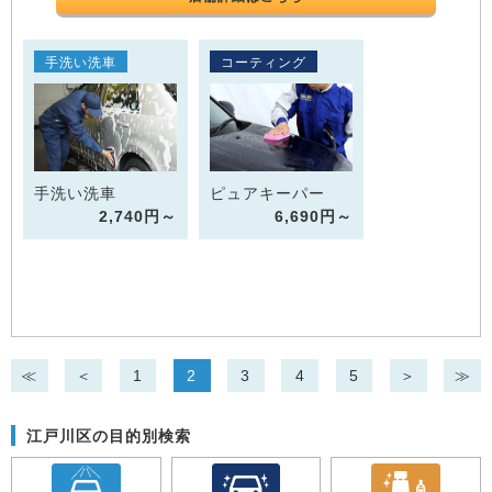
手洗い洗車
コーティング
手洗い洗車
ピュアキーパー
2,740円～
6,690円～
≪
＜
1
2
3
4
5
＞
≫
江戸川区の目的別検索