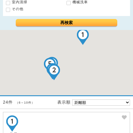
室内清掃
機械洗車
その他
再検索
表示順
24件
（6～10件）