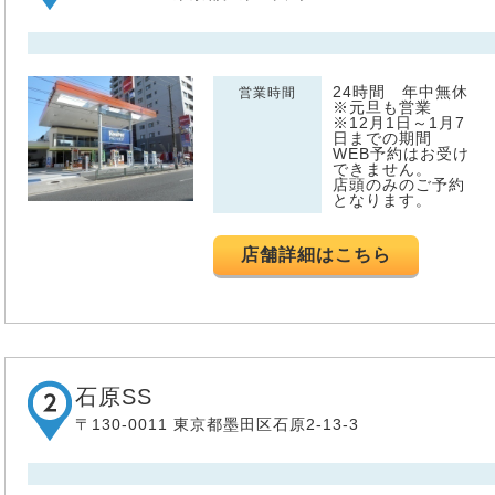
24時間 年中無休
営業時間
※元旦も営業
※12月1日～1月7
日までの期間
WEB予約はお受け
できません。
店頭のみのご予約
となります。
店舗詳細はこちら
石原SS
〒130-0011 東京都墨田区石原2-13-3