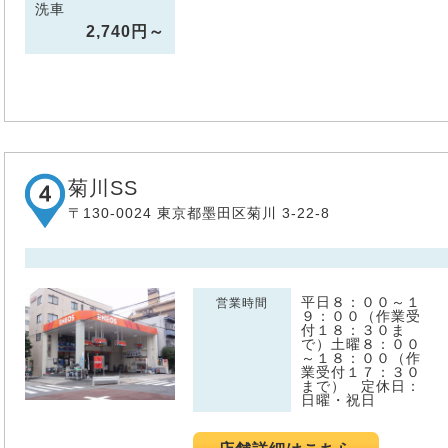
洗車
2,740円～
菊川SS
〒130-0024 東京都墨田区菊川 3-22-8
平日８：００～１
営業時間
９：００（作業受
付１８：３０ま
で）土曜８：００
～１８：００（作
業受付１７：３０
まで） 定休日：
日曜・祝日