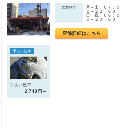
月～土：０７：０
営業時間
０～２２：００
日 祝：０８：０
０～２０：００
店舗詳細はこちら
手洗い洗車
手洗い洗車
2,740円～