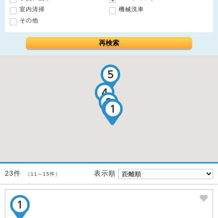
室内清掃
機械洗車
その他
再検索
表示順
23件
（11～15件）