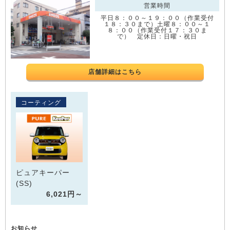
営業時間
平日８：００～１９：００（作業受付
１８：３０まで）土曜８：００～１
８：００（作業受付１７：３０ま
で） 定休日：日曜・祝日
店舗詳細はこちら
コーティング
ピュアキーパー
(SS)
6,021円～
お知らせ