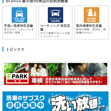
Dr.Drive 新小岩SS周辺の目的別検索
手洗い洗車対応店舗
コーティング 対応店
室内清掃対応店舗
舗
泡でやさしくキレイにす
車内の掃除、窓拭き、掃
る手洗い洗車
除機がけなど
ガラス被膜でキレイが続
くコーティング
トピックス