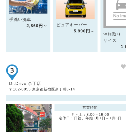
手洗い洗車
ピュアキーパー
2,860円～
5,990円～
油膜取り SS.
サイズ
1,6
Dr.Drive 余丁店
〒162-0055 東京都新宿区余丁町8-14
営業時間
月～土：8:00～19:00
定休日：日祝、年始1月1日～1月3日