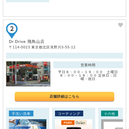
Dr.Drive 飛鳥山店
〒114-0023 東京都北区滝野川3-55-12
営業時間
平日８：００－１９：００ 土曜日
８：００－１８：００ 定休日：日
曜・祝日
店舗詳細はこちら
手洗い洗車
コーティング
その他