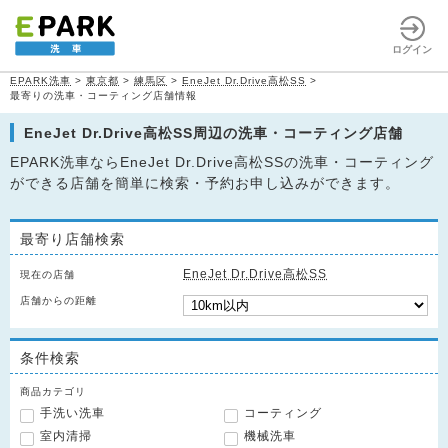
ログイン
EPARK洗車
>
東京都
>
練馬区
>
EneJet Dr.Drive高松SS
>
最寄りの洗車・コーティング店舗情報
EneJet Dr.Drive高松SS周辺の洗車・コーティング店舗
EPARK洗車ならEneJet Dr.Drive高松SSの洗車・コーティング
ができる店舗を簡単に検索・予約お申し込みができます。
最寄り店舗検索
EneJet Dr.Drive高松SS
現在の店舗
店舗からの距離
条件検索
商品カテゴリ
手洗い洗車
コーティング
室内清掃
機械洗車