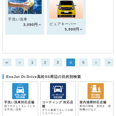
手洗い洗車
ピュアキーパー
3,090円～
5,900円～
≪
＜
1
2
3
4
5
＞
≫
EneJet Dr.Drive高松SS周辺の目的別検索
手洗い洗車対応店舗
コーティング 対応店
室内清掃対応店舗
舗
泡でやさしくキレイにす
車内の掃除、窓拭き、掃
る手洗い洗車
除機がけなど
ガラス被膜でキレイが続
くコーティング