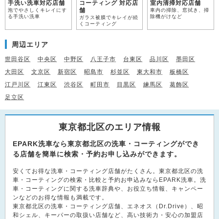
手洗い洗車対応店舗
コーティング 対応店
室内清掃対応店舗
舗
泡でやさしくキレイにす
車内の掃除、窓拭き、掃
る手洗い洗車
除機がけなど
ガラス被膜でキレイが続
くコーティング
周辺エリア
世田谷区
中央区
中野区
八王子市
台東区
品川区
墨田区
大田区
文京区
新宿区
昭島市
杉並区
東大和市
板橋区
江戸川区
江東区
渋谷区
町田市
目黒区
練馬区
葛飾区
足立区
東京都北区のエリア情報
EPARK洗車なら東京都北区の洗車・コーティングができ
る店舗を簡単に検索・予約お申し込みができます。
安くてお得な洗車・コーティング店舗がたくさん。東京都北区の洗
車・コーティングの検索・比較と予約お申込みならEPARK洗車。洗
車・コーティングに関する洗車辞典や、お役立ち情報、キャンペー
ンなどのお得な情報も満載です。
東京都北区の洗車・コーティング店舗、エネオス（Dr.Drive）、昭
和シェル、キーパーの取扱い店舗など、高い技術力・安心の加盟店