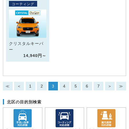
コーティング
クリスタルキーパ
ー
14,940円～
≪
＜
1
2
3
4
5
6
7
＞
≫
北区の目的別検索