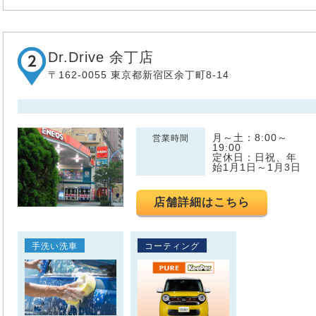
Dr.Drive 余丁店
〒162-0055 東京都新宿区余丁町8-14
月～土：8:00～
営業時間
19:00
定休日：日祝、年
始1月1日～1月3日
店舗詳細はこちら
手洗い洗車
コーティング