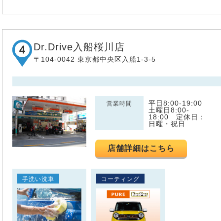
Dr.Drive入船桜川店
〒104-0042 東京都中央区入船1-3-5
平日8:00-19:00
営業時間
土曜日8:00-
18:00 定休日：
日曜・祝日
店舗詳細はこちら
手洗い洗車
コーティング