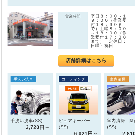
平日８：００～１
営業時間
９：００（作業受
付１８：３０ま
で）土曜８：００
～１８：００（作
業受付１７：３０
まで） 定休日：
日曜・祝日
店舗詳細はこちら
手洗い洗車
コーティング
室内清掃
手洗い洗車(SS)
ピュアキーパー
室内清掃 除
(SS)
(SS)
3,720円～
6,021円～
2,8