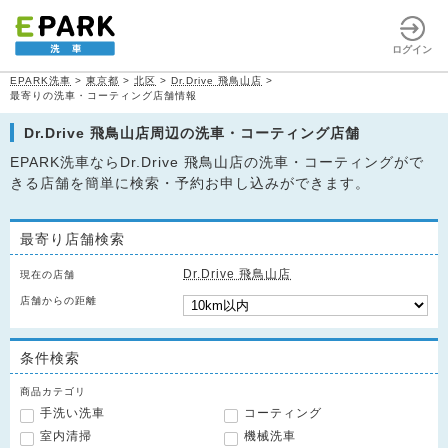
ログイン
EPARK洗車
>
東京都
>
北区
>
Dr.Drive 飛鳥山店
>
最寄りの洗車・コーティング店舗情報
Dr.Drive 飛鳥山店周辺の洗車・コーティング店舗
EPARK洗車ならDr.Drive 飛鳥山店の洗車・コーティングがで
きる店舗を簡単に検索・予約お申し込みができます。
最寄り店舗検索
Dr.Drive 飛鳥山店
現在の店舗
店舗からの距離
条件検索
商品カテゴリ
手洗い洗車
コーティング
室内清掃
機械洗車