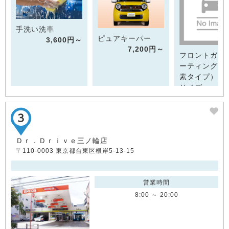
手洗い洗車
ピュアキーパー
3,600円～
7,200円～
フロントガラ
ーティング（
素タイプ）SS
サイズ
3,7
Ｄｒ．Ｄｒｉｖｅ三ノ輪店
〒110-0003 東京都台東区根岸5-13-15
営業時間
8:00 ～ 20:00