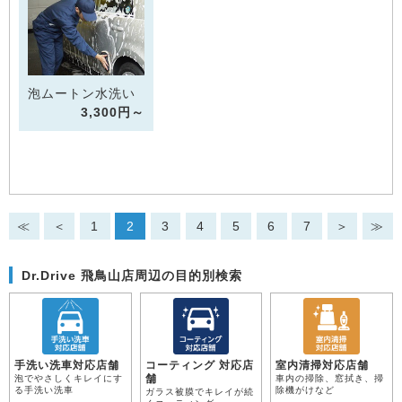
泡ムートン水洗い
3,300円～
≪
＜
1
2
3
4
5
6
7
＞
≫
Dr.Drive 飛鳥山店周辺の目的別検索
手洗い洗車対応店舗
コーティング 対応店
室内清掃対応店舗
舗
泡でやさしくキレイにす
車内の掃除、窓拭き、掃
る手洗い洗車
除機がけなど
ガラス被膜でキレイが続