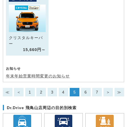
クリスタルキーパ
ー
15,660円～
お知らせ
年末年始営業時間変更のお知らせ
≪
＜
1
2
3
4
5
6
7
＞
≫
Dr.Drive 飛鳥山店周辺の目的別検索