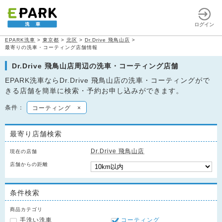
ログイン
EPARK洗車
>
東京都
>
北区
>
Dr.Drive 飛鳥山店
>
最寄りの洗車・コーティング店舗情報
Dr.Drive 飛鳥山店周辺の洗車・コーティング店舗
EPARK洗車ならDr.Drive 飛鳥山店の洗車・コーティングがで
きる店舗を簡単に検索・予約お申し込みができます。
条件：
コーティング
×
最寄り店舗検索
Dr.Drive 飛鳥山店
現在の店舗
店舗からの距離
条件検索
商品カテゴリ
手洗い洗車
コーティング