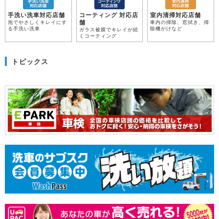
手洗い洗車対応店舗
コーティング 対応店
室内清掃対応店舗
舗
泡でやさしくキレイにす
車内の掃除、窓拭き、掃
る手洗い洗車
除機がけなど
ガラス被膜でキレイが続
くコーティング
トピックス