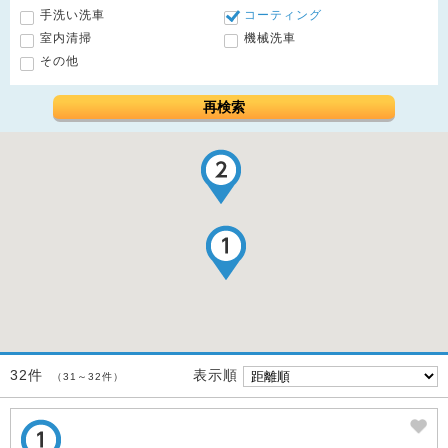
手洗い洗車
コーティング
室内清掃
機械洗車
その他
再検索
表示順
32件
（31～32件）