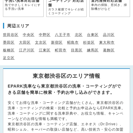
手洗い洗車対応店舗
コーティング 対応店
室内清掃対応店舗
舗
泡でやさしくキレイにす
車内の掃除、窓拭き、掃
る手洗い洗車
除機がけなど
ガラス被膜でキレイが続
くコーティング
周辺エリア
世田谷区
中央区
中野区
八王子市
北区
台東区
品川区
墨田区
大田区
文京区
新宿区
昭島市
杉並区
東大和市
板橋区
江戸川区
江東区
町田市
目黒区
練馬区
葛飾区
足立区
東京都渋谷区のエリア情報
EPARK洗車なら東京都渋谷区の洗車・コーティングがで
きる店舗を簡単に検索・予約お申し込みができます。
安くてお得な洗車・コーティング店舗がたくさん。東京都渋谷区の
洗車・コーティングの検索・比較と予約お申込みならEPARK洗車。
洗車・コーティングに関する洗車辞典や、お役立ち情報、キャンペ
ーンなどのお得な情報も満載です。
東京都渋谷区の洗車・コーティング店舗、エネオス（Dr.Drive）、
昭和シェル、キーパーの取扱い店舗など、高い技術力・安心の加盟