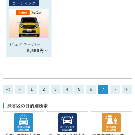
コーティング
ピュアキーパー
5,990円～
≪
＜
1
2
3
4
5
6
7
＞
≫
渋谷区の目的別検索