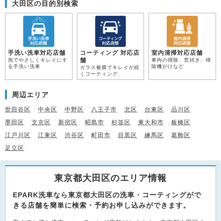
大田区の目的別検索
手洗い洗車対応店舗
コーティング 対応店
室内清掃対応店舗
舗
泡でやさしくキレイにす
車内の掃除、窓拭き、掃
る手洗い洗車
除機がけなど
ガラス被膜でキレイが続
くコーティング
周辺エリア
世田谷区
中央区
中野区
八王子市
北区
台東区
品川区
墨田区
文京区
新宿区
昭島市
杉並区
東大和市
板橋区
江戸川区
江東区
渋谷区
町田市
目黒区
練馬区
葛飾区
足立区
東京都大田区のエリア情報
EPARK洗車なら東京都大田区の洗車・コーティングがで
きる店舗を簡単に検索・予約お申し込みができます。