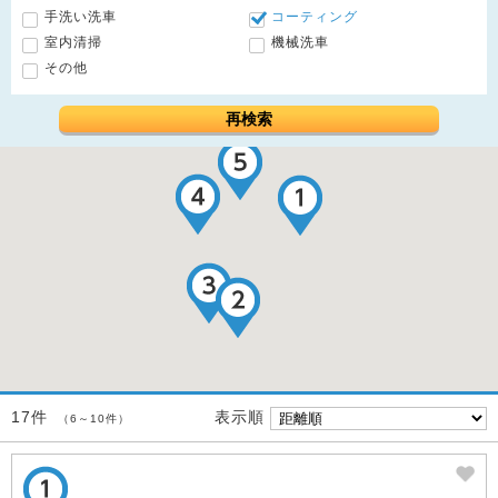
手洗い洗車
コーティング
室内清掃
機械洗車
その他
再検索
表示順
17件
（6～10件）