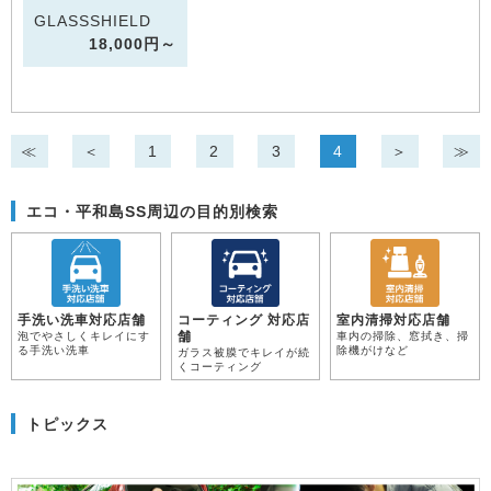
GLASSSHIELD
18,000円～
≪
＜
1
2
3
4
＞
≫
エコ・平和島SS周辺の目的別検索
手洗い洗車対応店舗
コーティング 対応店
室内清掃対応店舗
舗
泡でやさしくキレイにす
車内の掃除、窓拭き、掃
る手洗い洗車
除機がけなど
ガラス被膜でキレイが続
くコーティング
トピックス