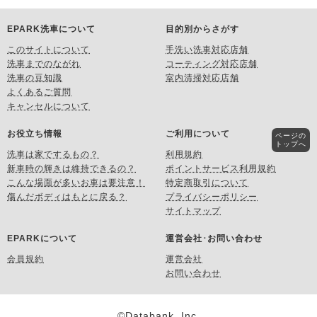
EPARK洗車について
目的別からさがす
このサイトについて
手洗い洗車対応店舗
洗車までのながれ
コーティング対応店舗
洗車の豆知識
室内清掃対応店舗
よくあるご質問
キャンセルについて
お役立ち情報
ご利用について
ページの
トップへ
洗車は家でするもの？
利用規約
新車時の輝きは維持できるの？
ポイントサービス利用規約
こんな場面が多いお車は要注意！
特定商取引について
傷んだボディはもとに戻る？
プライバシーポリシー
サイトマップ
EPARKについて
運営会社･お問い合わせ
会員規約
運営会社
お問い合わせ
©Databank, Inc.