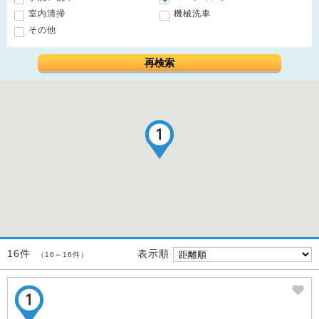
室内清掃
機械洗車
その他
再検索
表示順
16件
（16～16件）