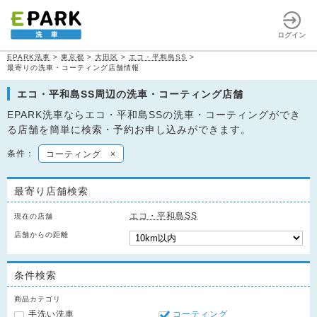
ログイン
EPARK洗車
>
東京都
>
大田区
>
エコ・平和島SS
>
最寄りの洗車・コーティング店舗情報
エコ・平和島SS周辺の洗車・コーティング店舗
EPARK洗車ならエコ・平和島SSの洗車・コーティングができ
る店舗を簡単に検索・予約お申し込みができます。
条件：
コーティング
×
最寄り店舗検索
エコ・平和島SS
現在の店舗
店舗からの距離
条件検索
商品カテゴリ
手洗い洗車
コーティング