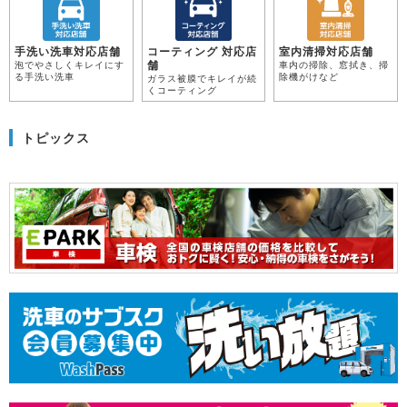
手洗い洗車対応店舗
コーティング 対応店
室内清掃対応店舗
舗
泡でやさしくキレイにす
車内の掃除、窓拭き、掃
る手洗い洗車
除機がけなど
ガラス被膜でキレイが続
くコーティング
トピックス