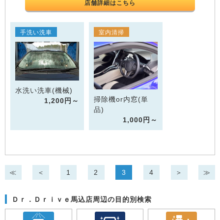
店舗詳細はこちら
手洗い洗車
室内清掃
水洗い洗車(機械)
掃除機or内窓(単
1,200円～
品)
1,000円～
≪
＜
1
2
3
4
＞
≫
Ｄｒ．Ｄｒｉｖｅ馬込店周辺の目的別検索