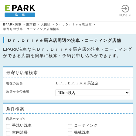
ログイン
EPARK洗車
>
東京都
>
大田区
>
Ｄｒ．Ｄｒｉｖｅ馬込店
>
最寄りの洗車・コーティング店舗情報
Ｄｒ．Ｄｒｉｖｅ馬込店周辺の洗車・コーティング店舗
EPARK洗車ならＤｒ．Ｄｒｉｖｅ馬込店の洗車・コーティング
ができる店舗を簡単に検索・予約お申し込みができます。
最寄り店舗検索
Ｄｒ．Ｄｒｉｖｅ馬込店
現在の店舗
店舗からの距離
条件検索
商品カテゴリ
手洗い洗車
コーティング
室内清掃
機械洗車