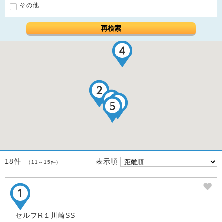
その他
再検索
表示順
18件
（11～15件）
セルフR１川崎SS