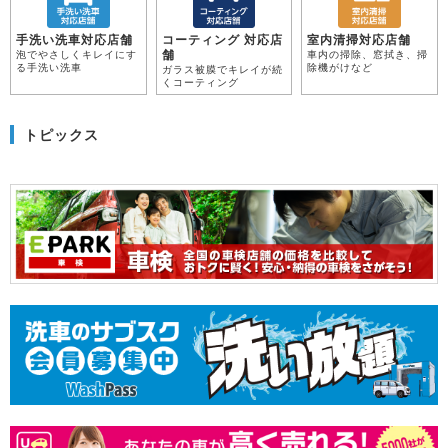
手洗い洗車対応店舗
コーティング 対応店
室内清掃対応店舗
舗
泡でやさしくキレイにす
車内の掃除、窓拭き、掃
る手洗い洗車
除機がけなど
ガラス被膜でキレイが続
くコーティング
トピックス