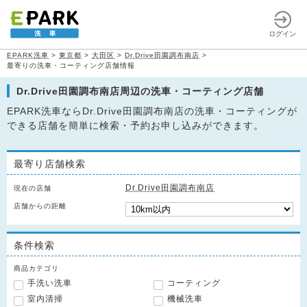
ログイン
EPARK洗車
>
東京都
>
大田区
>
Dr.Drive田園調布南店
>
最寄りの洗車・コーティング店舗情報
Dr.Drive田園調布南店周辺の洗車・コーティング店舗
EPARK洗車ならDr.Drive田園調布南店の洗車・コーティングが
できる店舗を簡単に検索・予約お申し込みができます。
最寄り店舗検索
Dr.Drive田園調布南店
現在の店舗
店舗からの距離
条件検索
商品カテゴリ
手洗い洗車
コーティング
室内清掃
機械洗車