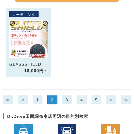
コーティング
GLASSSHIELD
18,000円～
≪
＜
1
2
3
4
5
＞
≫
Dr.Drive田園調布南店周辺の目的別検索