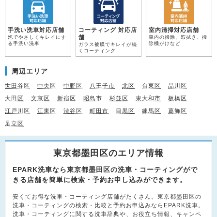
手洗い洗車対応店舗
コーティング 対応店
室内清掃対応店舗
舗
泡でやさしくキレイにす
車内の掃除、窓拭き、掃
る手洗い洗車
除機がけなど
ガラス被膜でキレイが続
くコーティング
周辺エリア
世田谷区
中央区
中野区
八王子市
北区
台東区
品川区
大田区
文京区
新宿区
昭島市
杉並区
東大和市
板橋区
江戸川区
江東区
渋谷区
町田市
目黒区
練馬区
葛飾区
足立区
東京都墨田区のエリア情報
EPARK洗車なら東京都墨田区の洗車・コーティングがで
きる店舗を簡単に検索・予約お申し込みができます。
安くてお得な洗車・コーティング店舗がたくさん。東京都墨田区の
洗車・コーティングの検索・比較と予約お申込みならEPARK洗車。
洗車・コーティングに関する洗車辞典や、お役立ち情報、キャンペ