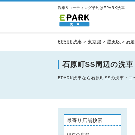
洗車&コーティング予約はEPARK洗車
EPARK洗車
>
東京都
>
墨田区
>
石原
石原町SS周辺の洗
EPARK洗車なら石原町SSの洗車
最寄り店舗検索
現在の店舗