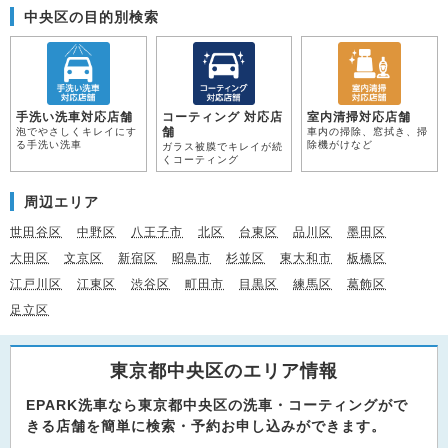
中央区の目的別検索
手洗い洗車対応店舗
コーティング 対応店
室内清掃対応店舗
舗
泡でやさしくキレイにす
車内の掃除、窓拭き、掃
る手洗い洗車
除機がけなど
ガラス被膜でキレイが続
くコーティング
周辺エリア
世田谷区
中野区
八王子市
北区
台東区
品川区
墨田区
大田区
文京区
新宿区
昭島市
杉並区
東大和市
板橋区
江戸川区
江東区
渋谷区
町田市
目黒区
練馬区
葛飾区
足立区
東京都中央区のエリア情報
EPARK洗車なら東京都中央区の洗車・コーティングがで
きる店舗を簡単に検索・予約お申し込みができます。