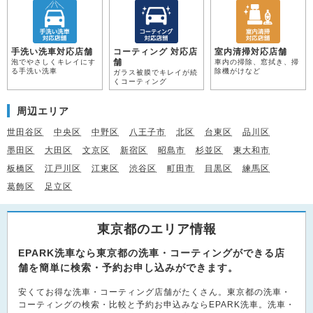
手洗い洗車対応店舗
コーティング 対応店
室内清掃対応店舗
舗
泡でやさしくキレイにす
車内の掃除、窓拭き、掃
る手洗い洗車
除機がけなど
ガラス被膜でキレイが続
くコーティング
周辺エリア
世田谷区
中央区
中野区
八王子市
北区
台東区
品川区
墨田区
大田区
文京区
新宿区
昭島市
杉並区
東大和市
板橋区
江戸川区
江東区
渋谷区
町田市
目黒区
練馬区
葛飾区
足立区
東京都のエリア情報
EPARK洗車なら東京都の洗車・コーティングができる店
舗を簡単に検索・予約お申し込みができます。
安くてお得な洗車・コーティング店舗がたくさん。東京都の洗車・
コーティングの検索・比較と予約お申込みならEPARK洗車。洗車・