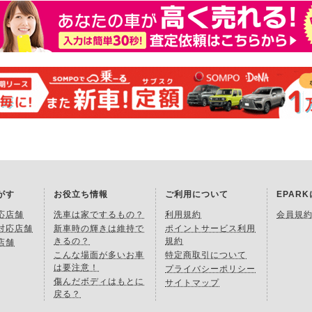
がす
お役立ち情報
ご利用について
EPAR
応店舗
洗車は家でするもの？
利用規約
会員規
対応店舗
新車時の輝きは維持で
ポイントサービス利用
きるの？
規約
店舗
こんな場面が多いお車
特定商取引について
は要注意！
プライバシーポリシー
傷んだボディはもとに
サイトマップ
戻る？