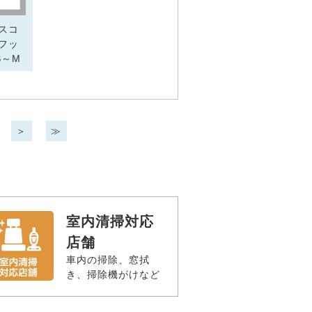
スコ
フッ
S～M
20円～
＞
≫
室内清掃対応
店舗
車内の掃除、窓拭
き、掃除機がけなど