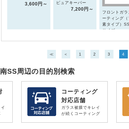
ピュアキーパー
3,600円～
7,200円～
フロントガラ
ーティング（
素タイプ）S
サイズ
3,7
≪
＜
1
2
3
4
ve和光南SS周辺の目的別検索
対
コーティング
対応店舗
レイ
ガラス被膜でキレイ
車
が続くコーティング