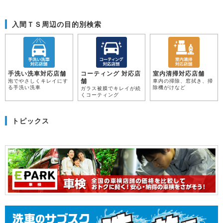
入間ＴＳ周辺の目的別検索
手洗い洗車対応店舗
コーティング 対応店
室内清掃対応店舗
舗
泡でやさしくキレイにす
車内の掃除、窓拭き、掃
る手洗い洗車
除機がけなど
ガラス被膜でキレイが続
くコーティング
トピックス