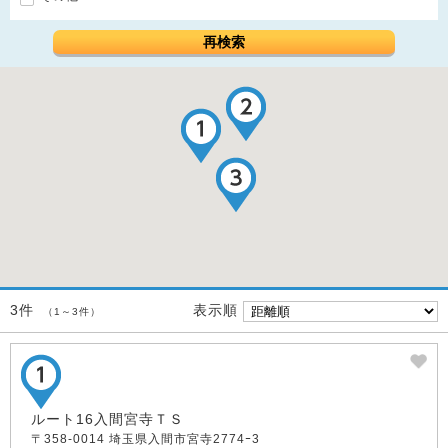
再検索
表示順
3件
（1～3件）
ルート16入間宮寺ＴＳ
〒358-0014 埼玉県入間市宮寺2774ｰ3