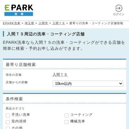
ログイン
EPARK洗車
>
埼玉県
>
入間市
>
入間ＴＳ
>
最寄りの洗車・コーティング店舗情報
入間ＴＳ周辺の洗車・コーティング店舗
EPARK洗車なら入間ＴＳの洗車・コーティングができる店舗を
簡単に検索・予約お申し込みができます。
最寄り店舗検索
入間ＴＳ
現在の店舗
店舗からの距離
条件検索
商品カテゴリ
手洗い洗車
コーティング
室内清掃
機械洗車
その他