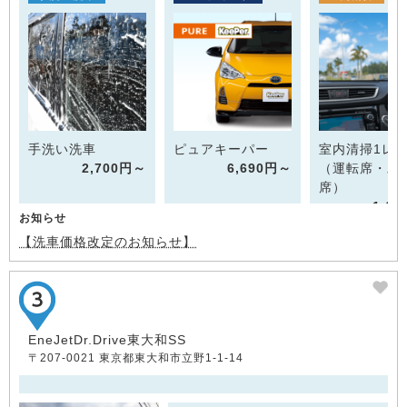
手洗い洗車
ピュアキーパー
室内清掃1レ
2,700円～
6,690円～
（運転席・助
席）
1,6
お知らせ
【洗車価格改定のお知らせ】
EneJetDr.Drive東大和SS
〒207-0021 東京都東大和市立野1-1-14