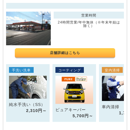
営業時間
24時間営業/年中無休（※年末年始は
除く）
店舗詳細はこちら
手洗い洗車
コーティング
室内清掃
純水手洗い（SS）
車内清掃
ピュアキーパー
2,310円～
1,7
5,700円～