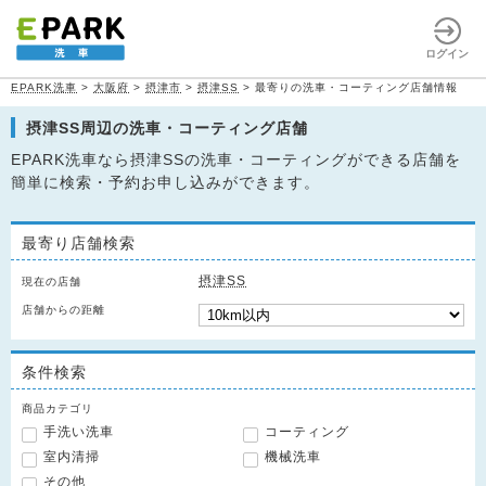
ログイン
EPARK洗車
>
大阪府
>
摂津市
>
摂津SS
>
最寄りの洗車・コーティング店舗情報
摂津SS周辺の洗車・コーティング店舗
EPARK洗車なら摂津SSの洗車・コーティングができる店舗を
簡単に検索・予約お申し込みができます。
最寄り店舗検索
摂津SS
現在の店舗
店舗からの距離
条件検索
商品カテゴリ
手洗い洗車
コーティング
室内清掃
機械洗車
その他