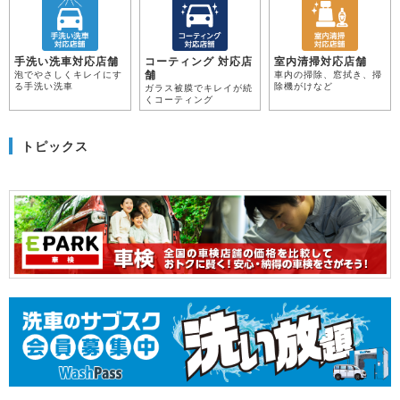
手洗い洗車対応店舗
コーティング 対応店
室内清掃対応店舗
舗
泡でやさしくキレイにす
車内の掃除、窓拭き、掃
る手洗い洗車
除機がけなど
ガラス被膜でキレイが続
くコーティング
トピックス