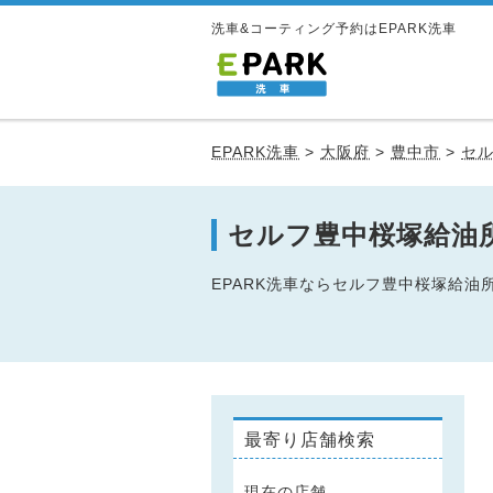
洗車&コーティング予約はEPARK洗車
EPARK洗車
>
大阪府
>
豊中市
>
セ
セルフ豊中桜塚給油
EPARK洗車ならセルフ豊中桜塚給
最寄り店舗検索
現在の店舗