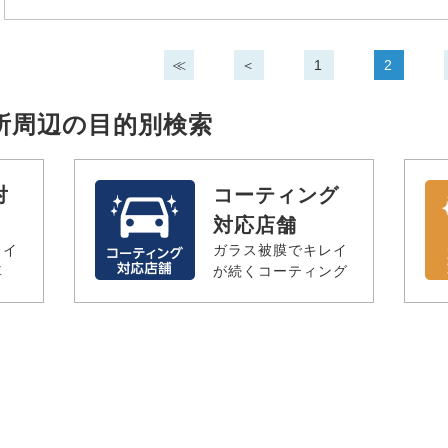
≪
＜
1
2
所周辺の目的別検索
対
コーティング
対応店舗
レイ
ガラス被膜でキレイ
車
が続くコーティング