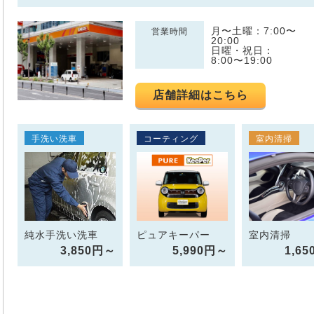
月〜土曜：7:00〜
営業時間
20:00
日曜・祝日：
8:00〜19:00
店舗詳細はこちら
手洗い洗車
コーティング
室内清掃
純水手洗い洗車
ピュアキーパー
室内清掃
3,850円～
5,990円～
1,6